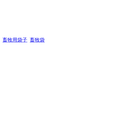
畜牧用袋子
畜牧袋