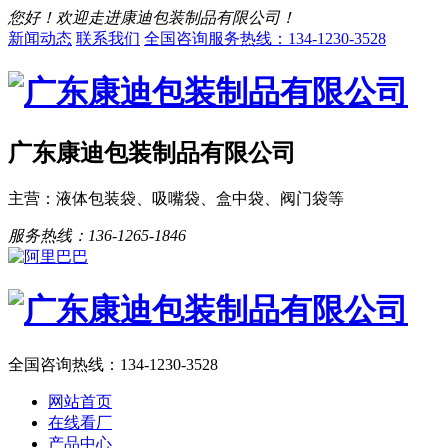
您好！欢迎走进康迪包装制品有限公司！
新闻动态
联系我们
全国咨询服务热线：134-1230-3528
广东康迪包装制品有限公司
主营：液体包装袋、吸嘴袋、盒中袋、阀门袋等
服务热线：
136-1265-1846
全国咨询热线：
134-1230-3528
网站首页
在线看厂
产品中心