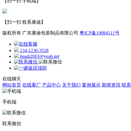
【扫一扫 手机端】
【扫一扫 联系康迪】
版权所有 广东康迪包装制品有限公司
粤ICP备19084111号
在线客服
134-1230-3528
huadi2003@yeah.net
在线聊天
网站首页
在线看厂
产品中心
关于我们
案例展示
新闻资讯
联系
手机端
联系微信