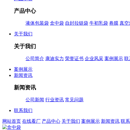
产品中心
液体包装袋
盒中袋
自封拉链袋
牛初乳袋
卷膜
真空
关于我们
关于我们
公司简介
康迪实力
荣誉证书
企业风采
案例展示
联
案例展示
新闻资讯
新闻资讯
公司新闻
行业资讯
常见问题
联系我们
网站首页
在线看厂
产品中心
关于我们
案例展示
新闻资讯
联系