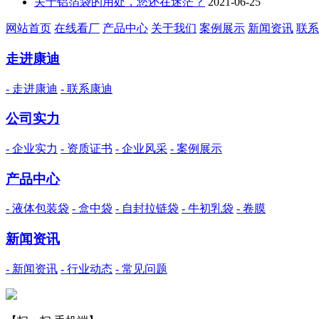
关于铝箔袋的用处，您还在迷茫？
2021-06-25
网站首页
在线看厂
产品中心
关于我们
案例展示
新闻资讯
联系
走进康迪
- 走进康迪
- 联系康迪
公司实力
- 企业实力
- 资质证书
- 企业风采
- 案例展示
产品中心
- 液体包装袋
- 盒中袋
- 自封拉链袋
- 牛初乳袋
- 卷膜
新闻资讯
- 新闻资讯
- 行业动态
- 常见问题