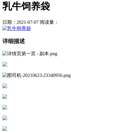
乳牛饲养袋
日期：2021-07-07
阅读量：
详细描述