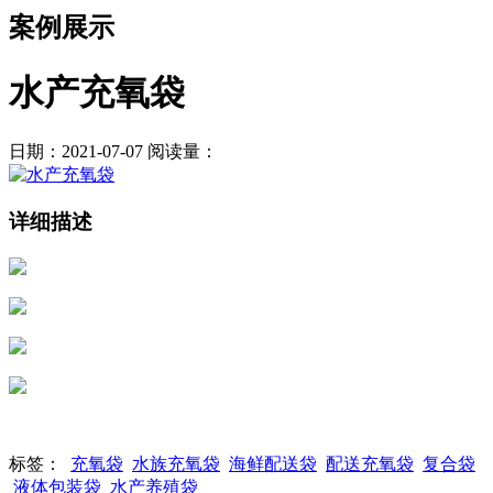
案例展示
水产充氧袋
日期：2021-07-07
阅读量：
详细描述
标签：
充氧袋
水族充氧袋
海鲜配送袋
配送充氧袋
复合袋
液体包装袋
水产养殖袋