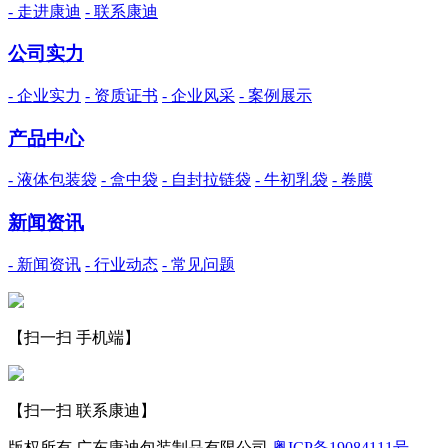
- 走进康迪
- 联系康迪
公司实力
- 企业实力
- 资质证书
- 企业风采
- 案例展示
产品中心
- 液体包装袋
- 盒中袋
- 自封拉链袋
- 牛初乳袋
- 卷膜
新闻资讯
- 新闻资讯
- 行业动态
- 常见问题
【扫一扫 手机端】
【扫一扫 联系康迪】
版权所有 广东康迪包装制品有限公司
粤ICP备19084111号