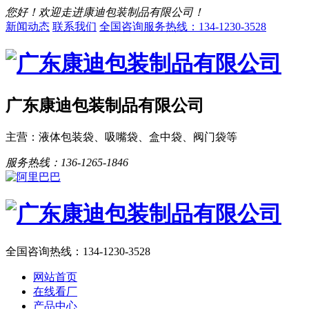
您好！欢迎走进康迪包装制品有限公司！
新闻动态
联系我们
全国咨询服务热线：134-1230-3528
广东康迪包装制品有限公司
主营：液体包装袋、吸嘴袋、盒中袋、阀门袋等
服务热线：
136-1265-1846
全国咨询热线：
134-1230-3528
网站首页
在线看厂
产品中心