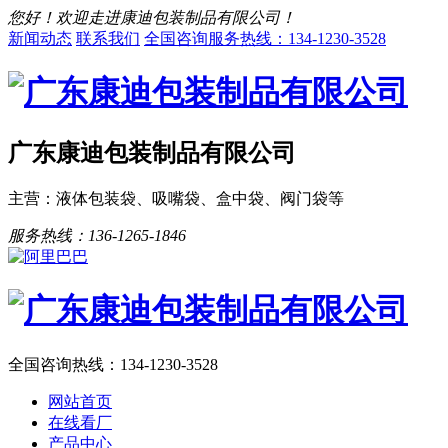
您好！欢迎走进康迪包装制品有限公司！
新闻动态
联系我们
全国咨询服务热线：134-1230-3528
广东康迪包装制品有限公司
主营：液体包装袋、吸嘴袋、盒中袋、阀门袋等
服务热线：
136-1265-1846
全国咨询热线：
134-1230-3528
网站首页
在线看厂
产品中心