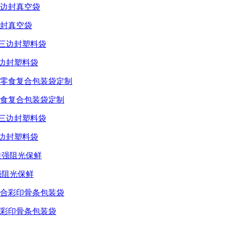
封真空袋
三边封塑料袋
食复合包装袋定制
三边封塑料袋
强阻光保鲜
彩印骨条包装袋