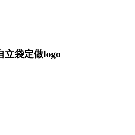
袋定做logo