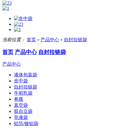
当前位置：
首页
»
产品中心
»
自封拉链袋
首页
产品中心
自封拉链袋
产品中心
液体包装袋
盒中袋
自封拉链袋
牛初乳袋
卷膜
真空袋
双自立袋
皂液袋
铝箔/镀铝袋