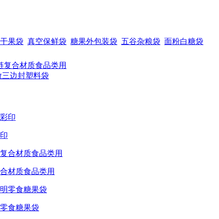
干果袋
真空保鲜袋
糖果外包装袋
五谷杂粮袋
面粉白糖袋
链复合材质食品类用
做三边封塑料袋
印
合材质食品类用
零食糖果袋