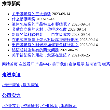
推荐新闻
关于吸嘴袋的三大趋势
2023-09-14
什么是吸嘴袋
2023-09-14
液体包装袋的产品特点有哪些呢？
2023-09-14
吸嘴自立袋的选材，你得这么做
2023-09-14
新颖的塑料软包装——自立吸嘴袋
2023-09-14
在形式与质量上怎么对吸嘴袋进行把关
2023-09-14
出产吸嘴袋的时候应如何避免破袋呢？
2023-09-14
铝箔袋封边常有的两大问题
2021-06-25
关于铝箔袋的用处，您还在迷茫？
2021-06-25
网站首页
在线看厂
产品中心
关于我们
案例展示
新闻资讯
联系
走进康迪
- 走进康迪
- 联系康迪
公司实力
- 企业实力
- 资质证书
- 企业风采
- 案例展示