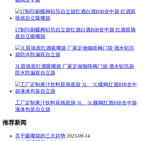
订制印刷蝶阀铝箔自立袋红酒白酒BIB盒中袋 红酒双插
底自立吸嘴袋
3L双插底红酒吸嘴袋 厂家定做咖啡阀门袋 酒水铝箔袋
防水防漏双自立袋
工厂定制果汁饮料双插底袋 3L、5L蝶阀红酒BIB盒中袋
液体包装自立袋
推荐新闻
关于吸嘴袋的三大趋势
2023-09-14