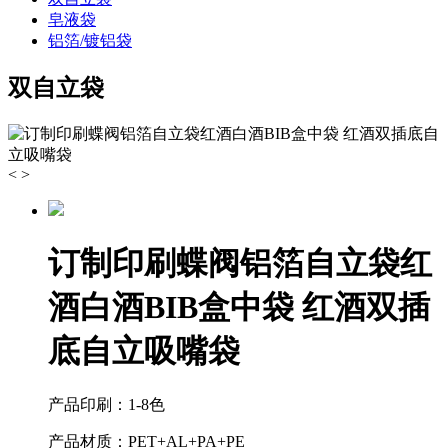
皂液袋
铝箔/镀铝袋
双自立袋
<
>
订制印刷蝶阀铝箔自立袋红
酒白酒BIB盒中袋 红酒双插
底自立吸嘴袋
产品印刷：
1-8色
产品材质：
PET+AL+PA+PE