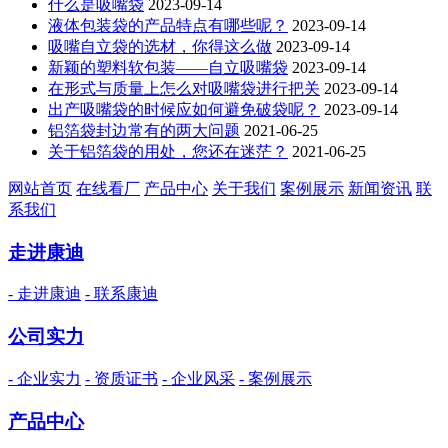
什么是吸嘴袋
2023-09-14
液体包装袋的产品特点有哪些呢？
2023-09-14
吸嘴自立袋的选材，你得这么做
2023-09-14
新颖的塑料软包装——自立吸嘴袋
2023-09-14
在形式与质量上怎么对吸嘴袋进行把关
2023-09-14
出产吸嘴袋的时候应如何避免破袋呢？
2023-09-14
铝箔袋封边常有的两大问题
2021-06-25
关于铝箔袋的用处，您还在迷茫？
2021-06-25
网站首页
在线看厂
产品中心
关于我们
案例展示
新闻资讯
联
系我们
走进康迪
- 走进康迪
- 联系康迪
公司实力
- 企业实力
- 资质证书
- 企业风采
- 案例展示
产品中心