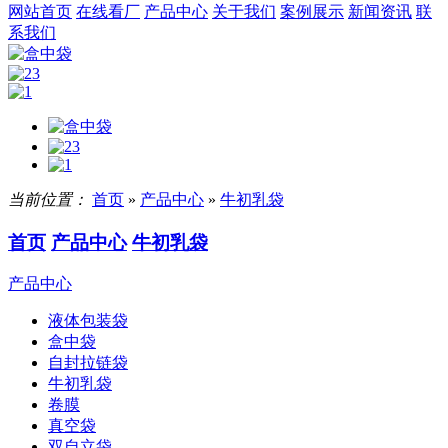
网站首页
在线看厂
产品中心
关于我们
案例展示
新闻资讯
联
系我们
当前位置：
首页
»
产品中心
»
牛初乳袋
首页
产品中心
牛初乳袋
产品中心
液体包装袋
盒中袋
自封拉链袋
牛初乳袋
卷膜
真空袋
双自立袋