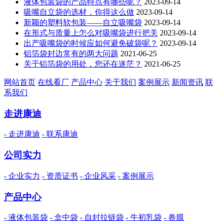
液体包装袋的产品特点有哪些呢？
2023-09-14
吸嘴自立袋的选材，你得这么做
2023-09-14
新颖的塑料软包装——自立吸嘴袋
2023-09-14
在形式与质量上怎么对吸嘴袋进行把关
2023-09-14
出产吸嘴袋的时候应如何避免破袋呢？
2023-09-14
铝箔袋封边常有的两大问题
2021-06-25
关于铝箔袋的用处，您还在迷茫？
2021-06-25
网站首页
在线看厂
产品中心
关于我们
案例展示
新闻资讯
联
系我们
走进康迪
- 走进康迪
- 联系康迪
公司实力
- 企业实力
- 资质证书
- 企业风采
- 案例展示
产品中心
- 液体包装袋
- 盒中袋
- 自封拉链袋
- 牛初乳袋
- 卷膜