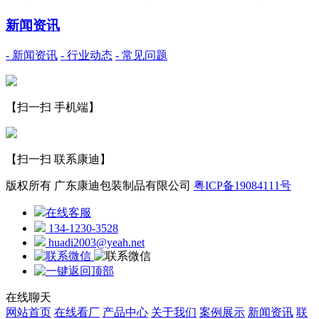
新闻资讯
- 新闻资讯
- 行业动态
- 常见问题
【扫一扫 手机端】
【扫一扫 联系康迪】
版权所有 广东康迪包装制品有限公司
粤ICP备19084111号
在线客服
134-1230-3528
huadi2003@yeah.net
在线聊天
网站首页
在线看厂
产品中心
关于我们
案例展示
新闻资讯
联