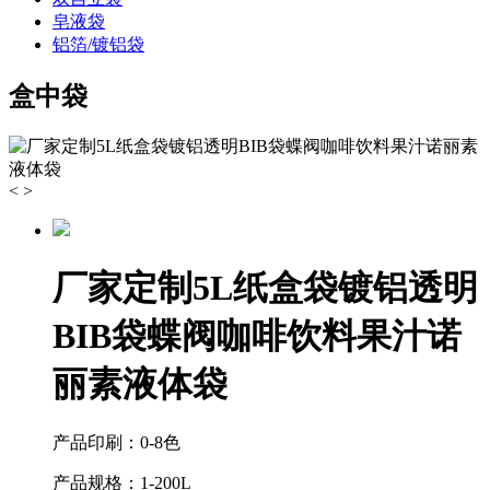
皂液袋
铝箔/镀铝袋
盒中袋
<
>
厂家定制5L纸盒袋镀铝透明
BIB袋蝶阀咖啡饮料果汁诺
丽素液体袋
产品印刷：
0-8色
产品规格：
1-200L