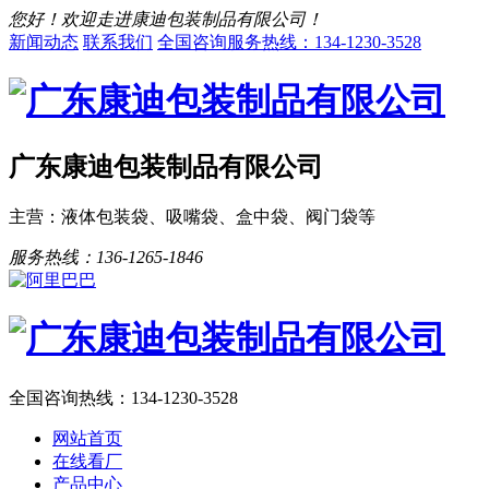
您好！欢迎走进康迪包装制品有限公司！
新闻动态
联系我们
全国咨询服务热线：134-1230-3528
广东康迪包装制品有限公司
主营：液体包装袋、吸嘴袋、盒中袋、阀门袋等
服务热线：
136-1265-1846
全国咨询热线：
134-1230-3528
网站首页
在线看厂
产品中心