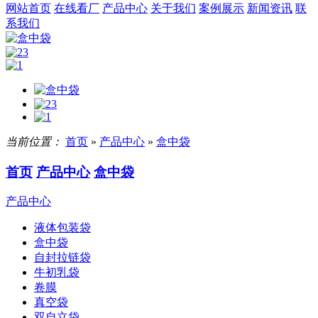
网站首页
在线看厂
产品中心
关于我们
案例展示
新闻资讯
联
系我们
当前位置：
首页
»
产品中心
»
盒中袋
首页
产品中心
盒中袋
产品中心
液体包装袋
盒中袋
自封拉链袋
牛初乳袋
卷膜
真空袋
双自立袋