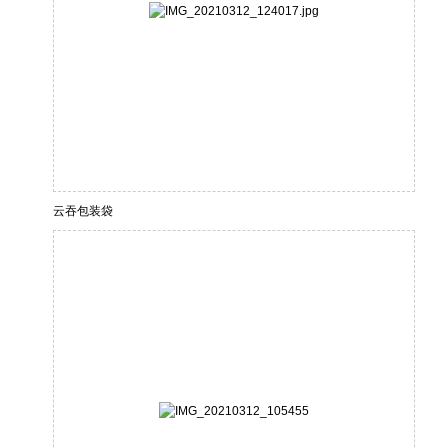
云吞包装袋