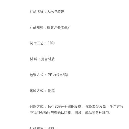
产品名称：大米包装袋
产品规格：按客户要求生产
制作工艺：
凹印
材 料：复合材质
包装方式： PE内袋+纸箱
运输方式：
物流
付款方式： 预付30%+全部铜板费，
尾款款到发货，
生产过程
中我们会拍照与您确认印刷、切袋、成品等各种细节。
打样费用： 800元