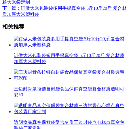
粮大米袋定制
下一篇
：订做大米包装袋多用手提真空袋 5斤10斤20斤 复合材
质加厚大米塑料袋
相关推荐
订做大米包装袋多用手提真空袋 5斤10斤20斤 复合材质
加厚大米塑料袋
三边封骨条拉链自封袋食品保鲜真空袋复合材质透明可
彩印
透明食品真空保鲜袋复合材质三边封袋点心糕点真空包
装袋厂家定制