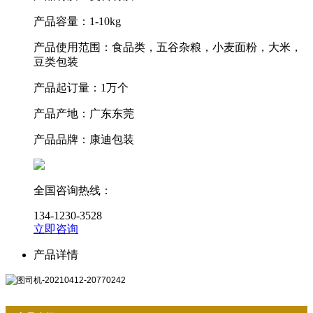
产品容量：
1-10kg
产品使用范围：
食品类，五谷杂粮，小麦面粉，大米，
豆类包装
产品起订量：
1万个
产品产地：
广东东莞
产品品牌：
康迪包装
全国咨询热线：
134-1230-3528
立即咨询
产品详情