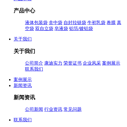
产品中心
液体包装袋
盒中袋
自封拉链袋
牛初乳袋
卷膜
真
空袋
双自立袋
皂液袋
铝箔/镀铝袋
关于我们
关于我们
公司简介
康迪实力
荣誉证书
企业风采
案例展示
联系我们
案例展示
新闻资讯
新闻资讯
公司新闻
行业资讯
常见问题
联系我们