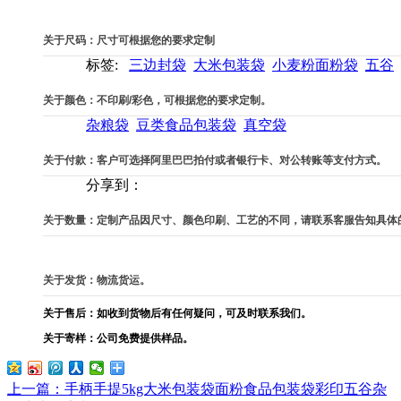
关于尺码：尺寸可根据您的要求定制
标签:
三边封袋
大米包装袋
小麦粉面粉袋
五谷
关于颜色：不印刷/彩色，可根据您的要求定制。
杂粮袋
豆类食品包装袋
真空袋
关于付款：客户可选择阿里巴巴拍付或者银行卡、对公转账等支付方式。
分享到：
关于数量：定制产品因尺寸、颜色印刷、工艺的不同，请联系客服告知具体
关于发货：物流货运。
关于售后：如收到货物后有任何疑问，可及时联系我们。
关于寄样：
公司免费提供样品。
上一篇
：手柄手提5kg大米包装袋面粉食品包装袋彩印五谷杂