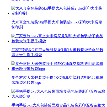
大米真空包装袋5kg手提大米包装袋2.5kg彩印大米袋定
制印刷
厂家定制5KG真空大米袋尼龙彩印大米包装袋子食品包
装大米手提手柄袋
复合材质大米包装袋手提5KG抽真空塑料透明彩印粗粮
米粉袋米砖袋logo
手柄手提5kg大米包装袋面粉食品包装袋彩印五谷杂粮大