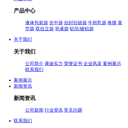
产品中心
液体包装袋
盒中袋
自封拉链袋
牛初乳袋
卷膜
真
空袋
双自立袋
皂液袋
铝箔/镀铝袋
关于我们
关于我们
公司简介
康迪实力
荣誉证书
企业风采
案例展示
联系我们
案例展示
新闻资讯
新闻资讯
公司新闻
行业资讯
常见问题
联系我们