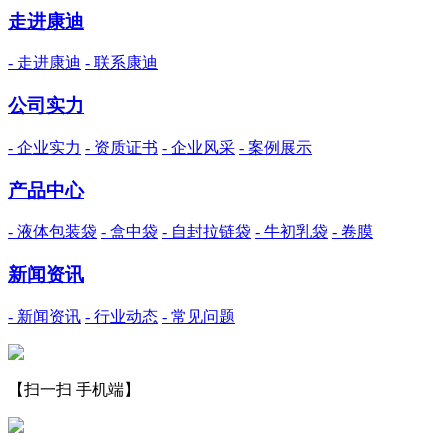
走进康迪
- 走进康迪
- 联系康迪
公司实力
- 企业实力
- 资质证书
- 企业风采
- 案例展示
产品中心
- 液体包装袋
- 盒中袋
- 自封拉链袋
- 牛初乳袋
- 卷膜
新闻资讯
- 新闻资讯
- 行业动态
- 常见问题
【扫一扫 手机端】