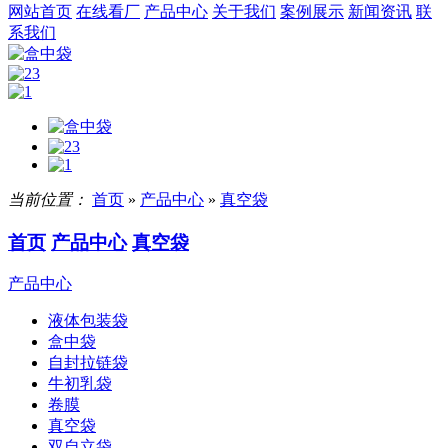
网站首页
在线看厂
产品中心
关于我们
案例展示
新闻资讯
联
系我们
当前位置：
首页
»
产品中心
»
真空袋
首页
产品中心
真空袋
产品中心
液体包装袋
盒中袋
自封拉链袋
牛初乳袋
卷膜
真空袋
双自立袋