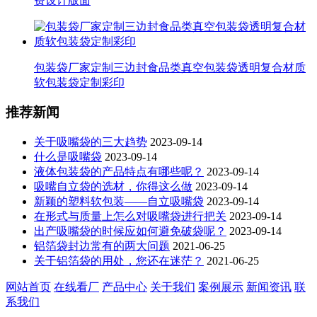
费设计版面
包装袋厂家定制三边封食品类真空包装袋透明复合材质
软包装袋定制彩印
推荐新闻
关于吸嘴袋的三大趋势
2023-09-14
什么是吸嘴袋
2023-09-14
液体包装袋的产品特点有哪些呢？
2023-09-14
吸嘴自立袋的选材，你得这么做
2023-09-14
新颖的塑料软包装——自立吸嘴袋
2023-09-14
在形式与质量上怎么对吸嘴袋进行把关
2023-09-14
出产吸嘴袋的时候应如何避免破袋呢？
2023-09-14
铝箔袋封边常有的两大问题
2021-06-25
关于铝箔袋的用处，您还在迷茫？
2021-06-25
网站首页
在线看厂
产品中心
关于我们
案例展示
新闻资讯
联
系我们