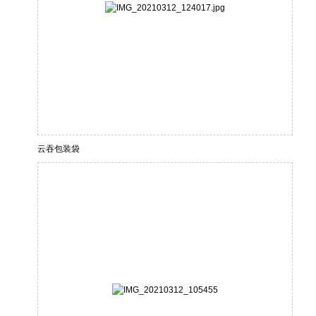
云吞包装袋