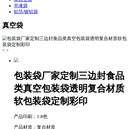
皂液袋
铝箔/镀铝袋
真空袋
<
>
包装袋厂家定制三边封食品
类真空包装袋透明复合材质
软包装袋定制彩印
产品印刷：
1-8色
产品材质：
复合材质