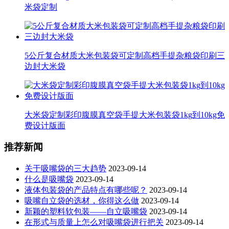
米袋定制
5公斤复合材质大米包装袋可定制高档手提杂粮袋印刷三
边封大米袋
大米袋定制彩印腹膜真空袋手提大米包装袋1kg到10kg免
费设计版面
推荐新闻
关于吸嘴袋的三大趋势
2023-09-14
什么是吸嘴袋
2023-09-14
液体包装袋的产品特点有哪些呢？
2023-09-14
吸嘴自立袋的选材，你得这么做
2023-09-14
新颖的塑料软包装——自立吸嘴袋
2023-09-14
在形式与质量上怎么对吸嘴袋进行把关
2023-09-14