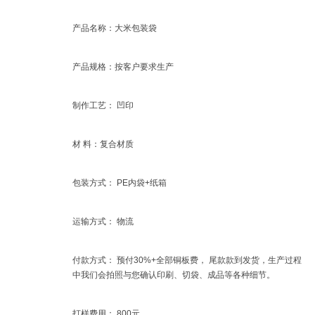
产品名称：大米包装袋
产品规格：按客户要求生产
制作工艺：
凹印
材 料：复合材质
包装方式： PE内袋+纸箱
运输方式：
物流
付款方式： 预付30%+全部铜板费，
尾款款到发货，
生产过程
中我们会拍照与您确认印刷、切袋、成品等各种细节。
打样费用： 800元