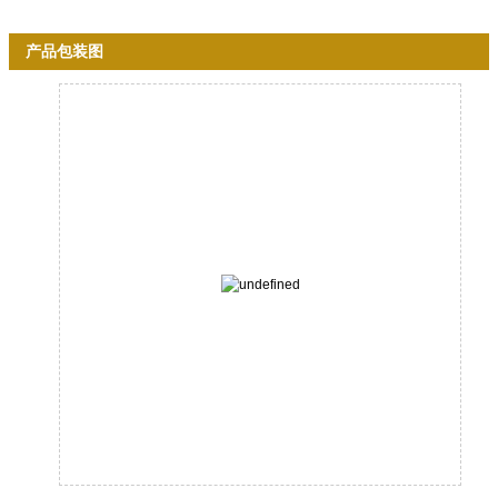
产品包装图