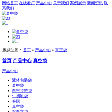
网站首页
在线看厂
产品中心
关于我们
案例展示
新闻资讯
联
系我们
当前位置：
首页
»
产品中心
»
真空袋
首页
产品中心
真空袋
产品中心
液体包装袋
盒中袋
自封拉链袋
牛初乳袋
卷膜
真空袋
双自立袋