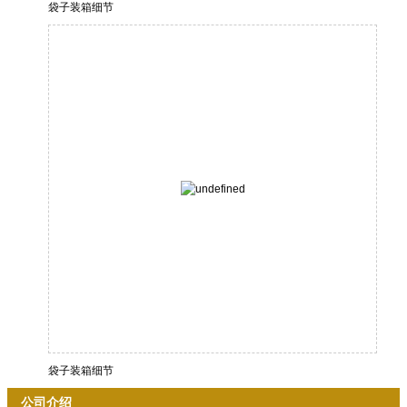
袋子装箱细节
袋子装箱细节
公司介绍