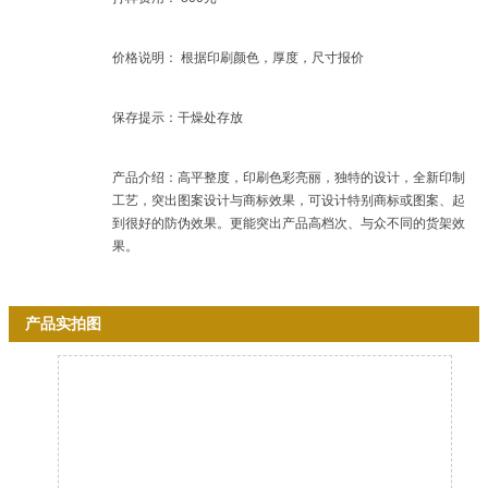
价格说明： 根据印刷颜色，厚度，尺寸报价
保存提示：干燥处存放
产品介绍：高平整度，印刷色彩亮丽，独特的设计，全新印制
工艺，突出图案设计与商标效果，可设计特别商标或图案、起
到很好的防伪效果。更能突出产品高档次、与众不同的货架效
果。
产品实拍图