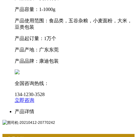
产品容量：
1-1000g
产品使用范围：
食品类，五谷杂粮，小麦面粉，大米，
豆类包装
产品起订量：
1万个
产品产地：
广东东莞
产品品牌：
康迪包装
全国咨询热线：
134-1230-3528
立即咨询
产品详情