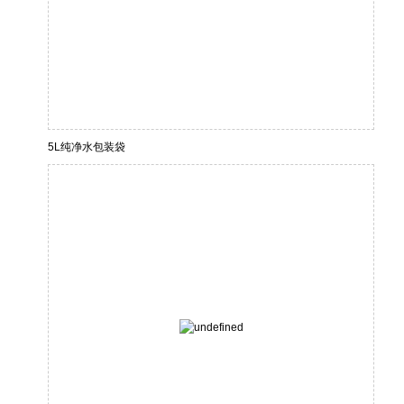
5L纯净水包装袋