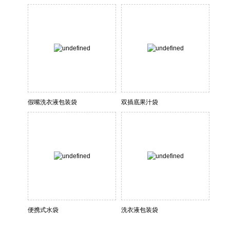
假嘴洗衣液包装袋
双插底果汁袋
便携式水袋
洗衣液包装袋