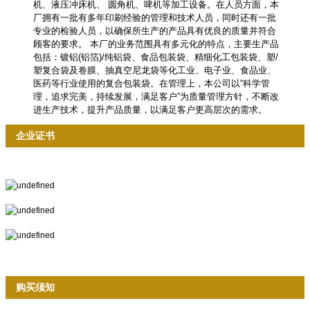
机、液压冲床机、 圆角机、啤机等加工设备。在人员方面，本
厂拥有一批有多年印刷经验的管理和技术人员，同时还有一批
专业的检验人员，以确保所生产的产品具有优良的质量并符合
顾客的要求。 本厂的业务范围具有多元化的特点，主要生产品
包括：镀铝(铝箔)/纯铝袋、食品包装袋、精细化工包装袋、塑/
塑复合袋及卷膜、抽真空尼龙袋等化工业、电子业、食品业、
医药等行业使用的复合包装袋。在管理上，本公司以“科学管
理，追求完美，持续发展，满足客户”为质量管理方针，不断改
进生产技术，提升产品质量，以满足客户更高层次的需求。
企业证书
购买须知